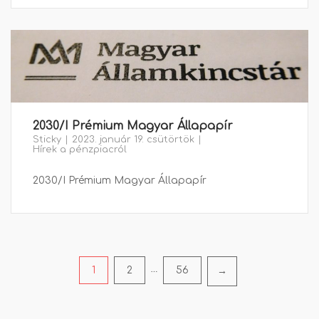
2030/I Prémium Magyar Állapapír
Sticky
2023. január 19. csütörtök
Hírek a pénzpiacról
2030/I Prémium Magyar Állapapír
Bejegyzés
1
2
…
56
→
navigáció