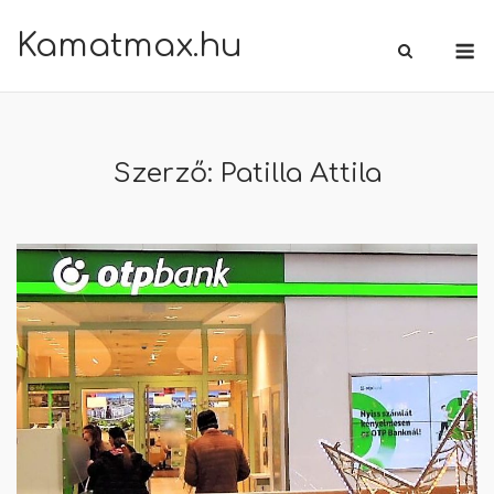
Skip
Kamatmax.hu
M
to
content
Szerző:
Patilla Attila