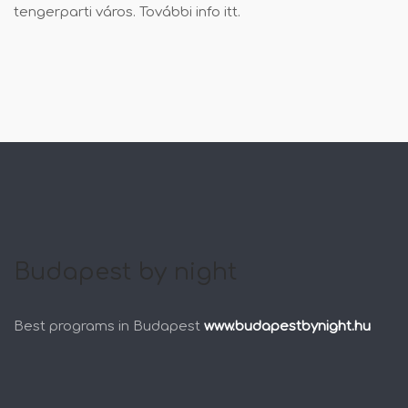
tengerparti város. További info
itt
.
Budapest by night
Best programs in Budapest
www.budapestbynight.hu