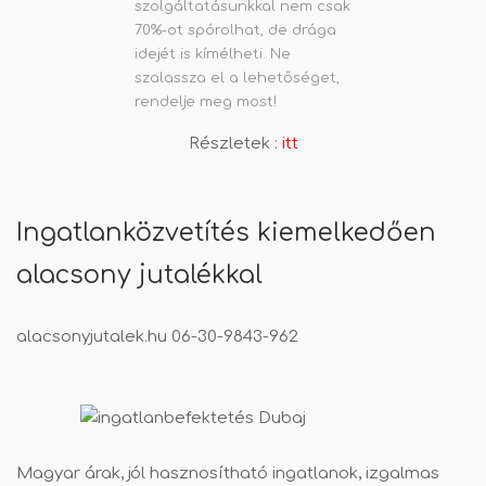
szolgáltatásunkkal nem csak
70%-ot spórolhat, de drága
idejét is kímélheti. Ne
szalassza el a lehetőséget,
rendelje meg most!
Részletek :
itt
Ingatlanközvetítés kiemelkedően
alacsony jutalékkal
alacsonyjutalek.hu
06-30-9843-962
Magyar árak, jól hasznosítható ingatlanok, izgalmas