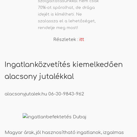
szolgáltatásunkkal nem csak
70%-ot spórolhat, de drága
idejét is kímélheti. Ne
szalassza el a lehetőséget,
rendelje meg most!
Részletek :
itt
Ingatlanközvetítés kiemelkedően
alacsony jutalékkal
alacsonyjutalek.hu
06-30-9843-962
Magyar árak, jól hasznosítható ingatlanok, izgalmas