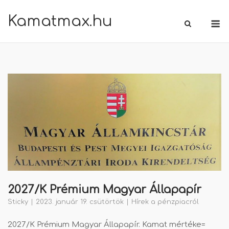
Skip
Kamatmax.hu
M
to
content
2027/K Prémium Magyar Állapapír
Sticky
2023. január 19. csütörtök
Hírek a pénzpiacról
2027/K Prémium Magyar Állapapír. Kamat mértéke=