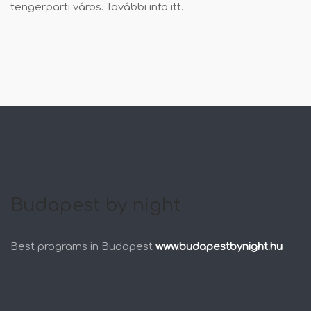
tengerparti város. További info
itt
.
Budapest by night
Best programs in Budapest
www.budapestbynight.hu