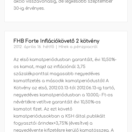
akció visszavonásig, de legkésőbb szeptember
30-ig érvényes.
FHB Forte Inflációkövető 2 kötvény
2012. április 16. hétfő
Hírek a pénzpiacról
Az első kamatperiódusban garantált, évi 10,50%-
os kamat, majd az inflációnál 3,75
százalékponttal magasabb negyedéves
kamatfizetés a második kamatperiódustól! A
Kötvény az első, 2012.03.13-tól 2012.06.13-ig tartó,
negyedéves kamatperiódusban a 10.000,- Ft-os
névértékre vetítve garantált évi 10,50%-os
kamatot fizet. Az ezt követő
kamatperiódusokban a KSH által publikált
fogyasztói árindex+3,75% (évesítve) a
negyedévente kifizetésre kerülő kamatösszeg. A