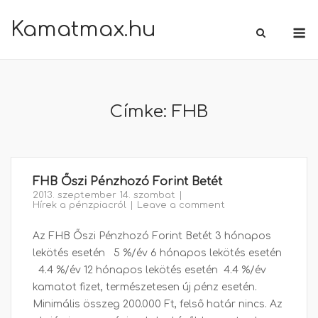
Skip
Kamatmax.hu
M
to
content
Címke:
FHB
FHB Őszi Pénzhozó Forint Betét
2013. szeptember 14. szombat
Hírek a pénzpiacról
Leave a comment
Az FHB Őszi Pénzhozó Forint Betét 3 hónapos
lekötés esetén 5 %/év 6 hónapos lekötés esetén
4.4 %/év 12 hónapos lekötés esetén 4.4 %/év
kamatot fizet, természetesen új pénz esetén.
Minimális összeg 200.000 Ft, felső határ nincs. Az