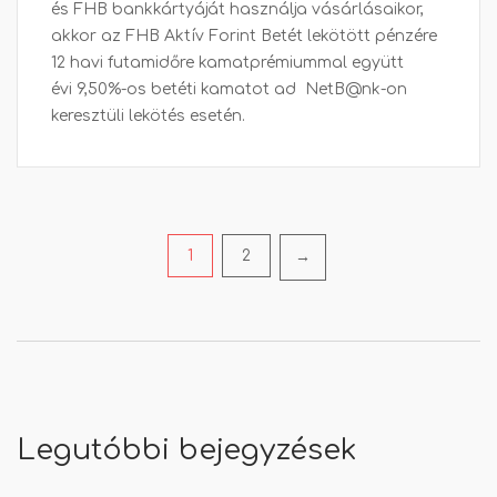
és FHB bankkártyáját használja vásárlásaikor,
akkor az FHB Aktív Forint Betét lekötött pénzére
12 havi futamidőre kamatprémiummal együtt
évi 9,50%-os betéti kamatot ad NetB@nk-on
keresztüli lekötés esetén.
Bejegyzés
1
2
→
navigáció
Legutóbbi bejegyzések