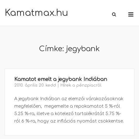
Skip
Kamatmax.hu
M
to
content
Címke:
jegybank
Kamatot emelt a jegybank Indiában
2010. április 20. kedd
Hírek a pénzpiacról
A jegybank Indiában az elemzői várakozásoknak
megfelelően, megemelte a repokamatot 5 %-ról
5.25 %-ra, illetve a kötelező tartalékrátát 5.75 %-
ról 6 %-ra, hogy az inflációs nyomást csökkentse.