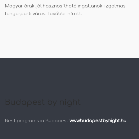
Magyar árak, jól hasznosítható ingatlanok, izgalmas
tengerparti város. További info
itt
.
Budapest by night
Best programs in Budapest
www.budapestbynight.hu