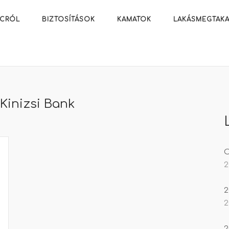
ACRÓL
BIZTOSÍTÁSOK
KAMATOK
LAKÁSMEGTAKA
:
Kinizsi Bank
O
2
2
2
2