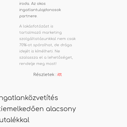
A lakásfotózást is
tartalmazó marketing
szolgáltatásunkkal nem csak
70%-ot spórolhat, de drága
idejét is kímélheti. Ne
szalassza el a lehetőséget,
rendelje meg most!
Részletek :
itt
Ingatlanközvetítés
kiemelkedően alacsony
jutalékkal