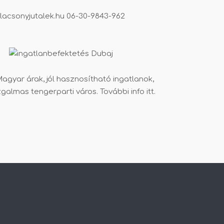
lacsonyjutalek.hu
06-30-9843-962
agyar árak, jól hasznosítható ingatlanok,
zgalmas tengerparti város. További info
itt
.