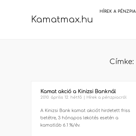
Skip
to
HÍREK A PÉNZPI
Kamatmax.hu
content
Címke
Kamat akció a Kinizsi Banknál
2010. április 12. hétfő
Hírek a pénzpiacról
A Kinizsi Bank kamat akciót hirdetett friss
betétre, 3 hónapos lekötés esetén a
kamatláb 6.1 %/év.