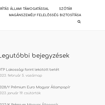
RÍTÁS ÁLLAMI TÁMOGATÁSSAL
SZÓTÁR
MAGÁNSZEMÉLY FELELŐSSÉG BIZTOSÍTÁSA
Legutóbbi bejegyzések
TP Lakossági forint lekötött betét
023. február 5. vasárnap
028/Y Prémium Euro Magyar Állampapír
023. január 19. csütörtök
027/K Prémium Magyar Állapapír