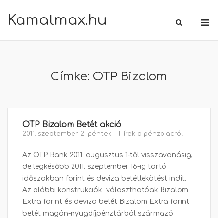
Skip
Kamatmax.hu
M
to
content
Címke:
OTP Bizalom
OTP Bizalom Betét akció
2011. szeptember 2. péntek
Hírek a pénzpiacról
Az OTP Bank 2011. augusztus 1-től visszavonásig,
de legkésőbb 2011. szeptember 16-ig tartó
időszakban forint és deviza betétlekötést indít.
Az alábbi konstrukciók választhatóak Bizalom
Extra forint és deviza betét Bizalom Extra forint
betét magán-nyugdíjpénztárból származó