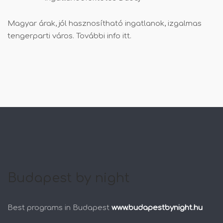
Magyar árak, jól hasznosítható ingatlanok, izgalmas
tengerparti város. További info
itt
.
Budapest by night
Best programs in Budapest
www.budapestbynight.hu