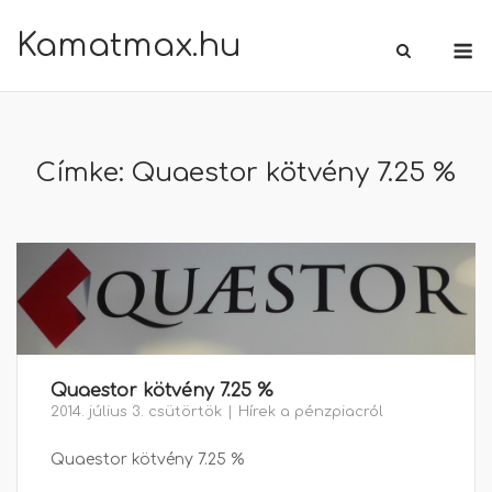
Skip
Kamatmax.hu
M
to
content
Címke:
Quaestor kötvény 7.25 %
Quaestor kötvény 7.25 %
2014. július 3. csütörtök
Hírek a pénzpiacról
Quaestor kötvény 7.25 %