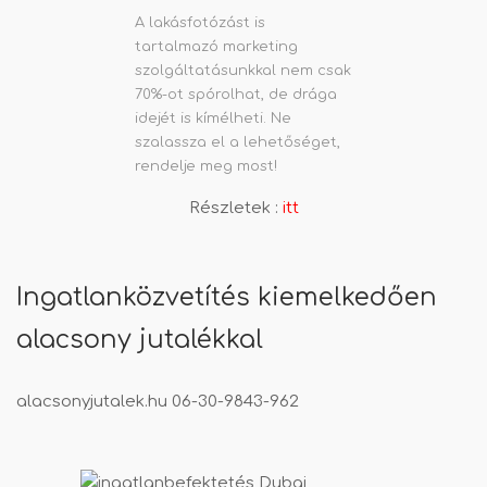
A lakásfotózást is
tartalmazó marketing
szolgáltatásunkkal nem csak
70%-ot spórolhat, de drága
idejét is kímélheti. Ne
szalassza el a lehetőséget,
rendelje meg most!
Részletek :
itt
Ingatlanközvetítés kiemelkedően
alacsony jutalékkal
alacsonyjutalek.hu
06-30-9843-962