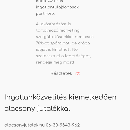
A lakásfotózást is
tartalmazó marketing
szolgáltatásunkkal nem csak
70%-ot spórolhat, de drága
idejét is kímélheti. Ne
szalassza el a lehetőséget,
rendelje meg most!
Részletek :
itt
Ingatlanközvetítés kiemelkedően
alacsony jutalékkal
alacsonyjutalek.hu
06-30-9843-962