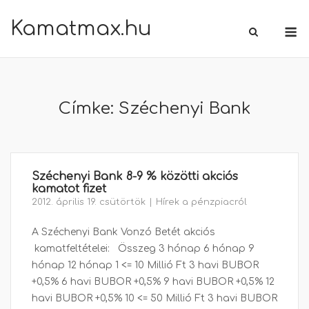
Skip
Kamatmax.hu
M
to
content
Címke:
Széchenyi Bank
Széchenyi Bank 8-9 % közötti akciós
kamatot fizet
2012. április 19. csütörtök
Hírek a pénzpiacról
A Széchenyi Bank Vonzó Betét akciós
kamatfeltételei: Összeg 3 hónap 6 hónap 9
hónap 12 hónap 1 <= 10 Millió Ft 3 havi BUBOR
+0,5% 6 havi BUBOR +0,5% 9 havi BUBOR +0,5% 12
havi BUBOR +0,5% 10 <= 50 Millió Ft 3 havi BUBOR