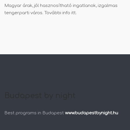
Magyar árak, jól hasznosítható ingatlanok, izgalmas
tengerparti város. További info
itt
.
Budapest by night
Best programs in Budapest
www.budapestbynight.hu