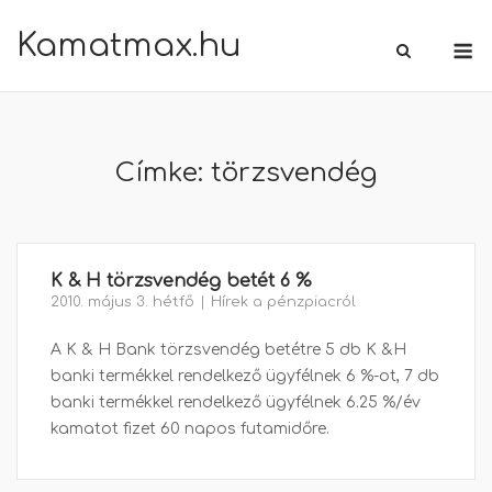
Skip
Kamatmax.hu
M
to
content
Címke:
törzsvendég
K & H törzsvendég betét 6 %
2010. május 3. hétfő
Hírek a pénzpiacról
A K & H Bank törzsvendég betétre 5 db K &H
banki termékkel rendelkező ügyfélnek 6 %-ot, 7 db
banki termékkel rendelkező ügyfélnek 6.25 %/év
kamatot fizet 60 napos futamidőre.