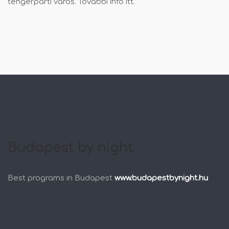
tengerparti város. További info
itt
.
Budapest by night
Best programs in Budapest
www.budapestbynight.hu