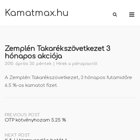
Skip
Kamatmax.hu
M
to
content
Zemplén Takarékszövetkezet 3
hónapos akciója
2010. április 30. péntek
Hírek a pénzpiacról
A Zemplén Takarékszövetkezet, 3 hónapos futamidőre
6.5 %-os kamatot fizet.
Post
PREVIOUS POST
OTP kötvényhozam 5.25 %
navigation
NEXT POST