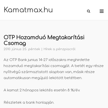
Skip
Kamatmax.hu
M
to
content
OTP Hozamduó Megtakarítási
Csomag
2010. június 25. péntek
Hírek a pénzpiacról
Az OTP Bank junius 14-27 időszakra meghirdette
hozamduó megtakarítási csomagját. A betét egy része
nyíltvégű származtatott alapban van, másik része
automatikusan megújuló lekötött betétben.
A kamat 2 hónapos lekötés esetén 8 %/év.
Részletek a bank honlapján.