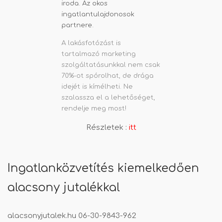
A lakásfotózást is
tartalmazó marketing
szolgáltatásunkkal nem csak
70%-ot spórolhat, de drága
idejét is kímélheti. Ne
szalassza el a lehetőséget,
rendelje meg most!
Részletek :
itt
Ingatlanközvetítés kiemelkedően
alacsony jutalékkal
alacsonyjutalek.hu
06-30-9843-962