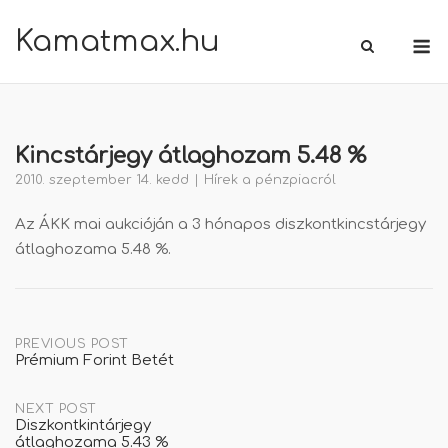
Skip
Kamatmax.hu
M
to
content
Kincstárjegy átlaghozam 5.48 %
2010. szeptember 14. kedd
Hírek a pénzpiacról
Az ÁKK mai aukcióján a 3 hónapos diszkontkincstárjegy
átlaghozama 5.48 %.
Post
PREVIOUS POST
Prémium Forint Betét
navigation
NEXT POST
Diszkontkintárjegy
átlaghozama 5.43 %