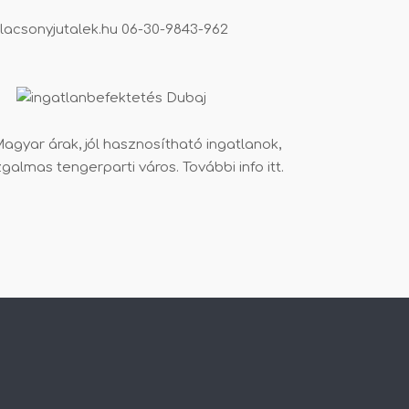
lacsonyjutalek.hu
06-30-9843-962
agyar árak, jól hasznosítható ingatlanok,
zgalmas tengerparti város. További info
itt
.