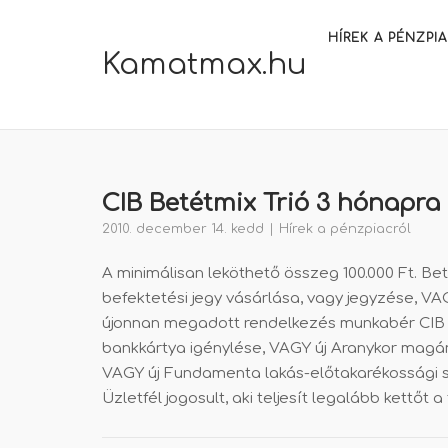
Skip
to
HÍREK A PÉNZPI
Kamatmax.hu
content
CIB Betétmix Trió 3 hónapra
2010. december 14. kedd
Hírek a pénzpiacról
A minimálisan leköthető összeg 100.000 Ft. Bet
befektetési jegy vásárlása, vagy jegyzése, VA
újonnan megadott rendelkezés munkabér CIB f
bankkártya igénylése, VAGY új Aranykor magá
VAGY új Fundamenta lakás-előtakarékossági s
Üzletfél jogosult, aki teljesít legalább kettőt a 