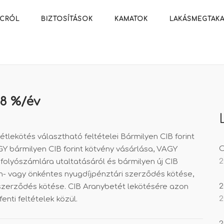
ACRÓL
BIZTOSÍTÁSOK
KAMATOK
LAKÁSMEGTAKA
 8 %/év
étlekötés választható feltételei Bármilyen CIB forint
O
GY bármilyen CIB forint kötvény vásárlása, VAGY
2
olyószámlára utaltatásáról és bármilyen új CIB
n- vagy önkéntes nyugdíjpénztári szerződés kötése,
2
zerződés kötése. CIB Aranybetét lekötésére azon
2
fenti feltételek közül.
2