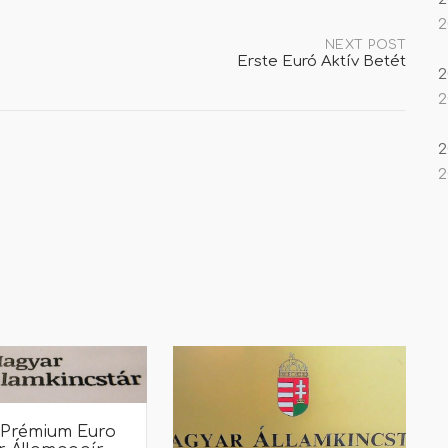
2
NEXT POST
Erste Euró Aktív Betét
2
2
2
2
 Prémium Euro