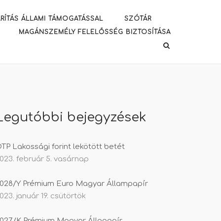
RÍTÁS ÁLLAMI TÁMOGATÁSSAL
SZÓTÁR
MAGÁNSZEMÉLY FELELŐSSÉG BIZTOSÍTÁSA
Legutóbbi bejegyzések
TP Lakossági forint lekötött betét
023. február 5. vasárnap
028/Y Prémium Euro Magyar Állampapír
023. január 19. csütörtök
027/K Prémium Magyar Állapapír