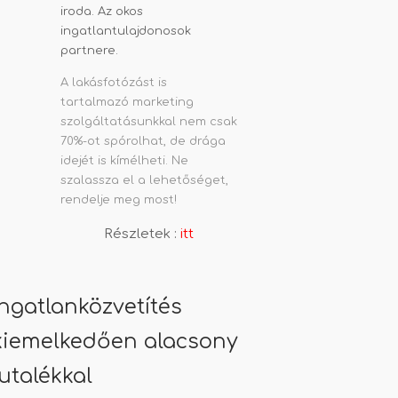
A lakásfotózást is
tartalmazó marketing
szolgáltatásunkkal nem csak
70%-ot spórolhat, de drága
idejét is kímélheti. Ne
szalassza el a lehetőséget,
rendelje meg most!
Részletek :
itt
Ingatlanközvetítés
kiemelkedően alacsony
jutalékkal