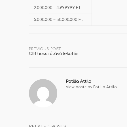
2.000.000 – 4.999.999 Ft
5.000.000 – 50.000.000 Ft
Post
PREVIOUS POST
CIB hosszútávú lekötés
navigation
Patilla Attila
View posts by Patilla Attila
RELATED POSTS