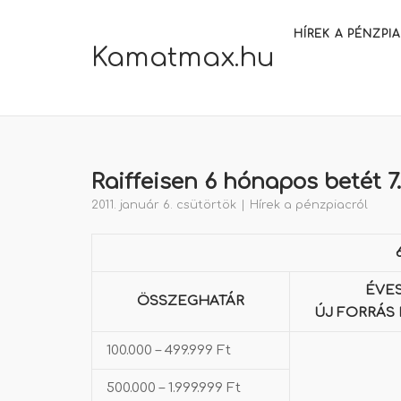
Skip
to
HÍREK A PÉNZPI
Kamatmax.hu
content
Raiffeisen 6 hónapos betét 7
2011. január 6. csütörtök
Hírek a pénzpiacról
ÉVES
ÖSSZEGHATÁR
ÚJ FORRÁS
100.000 – 499.999 Ft
500.000 – 1.999.999 Ft