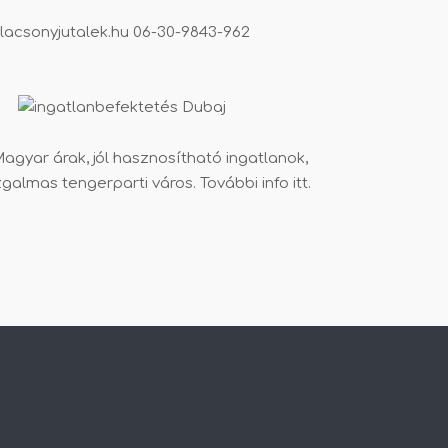
lacsonyjutalek.hu
06-30-9843-962
agyar árak, jól hasznosítható ingatlanok,
zgalmas tengerparti város. További info
itt
.