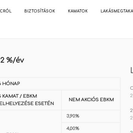
ACRÓL
BIZTOSÍTÁSOK
KAMATOK
LAKÁSMEGTAKA
.2 %/év
6 HÓNAP
O
2
 KAMAT / EBKM
NEM AKCIÓS EBKM
 ELHELYEZÉSE ESETÉN
2
3,90%
2
4,00%
2