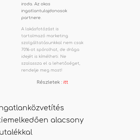
A lakásfotózást is
tartalmazó marketing
szolgáltatásunkkal nem csak
70%-ot spórolhat, de drága
idejét is kímélheti. Ne
szalassza el a lehetőséget,
rendelje meg most!
Részletek :
itt
Ingatlanközvetítés
kiemelkedően alacsony
jutalékkal