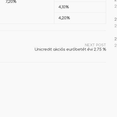
7,20%
2
4,10%
4,20%
2
2
2
NEXT POST
2
Unicredit akciós euróbetét évi 2.75 %