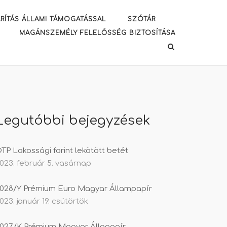
RÍTÁS ÁLLAMI TÁMOGATÁSSAL
SZÓTÁR
MAGÁNSZEMÉLY FELELŐSSÉG BIZTOSÍTÁSA
Legutóbbi bejegyzések
TP Lakossági forint lekötött betét
023. február 5. vasárnap
028/Y Prémium Euro Magyar Állampapír
023. január 19. csütörtök
027/K Prémium Magyar Állapapír