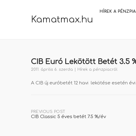
Skip
to
HÍREK A PÉNZPI
Kamatmax.hu
content
CIB Euró Lekötött Betét 3.5 
2011. április 6. szerda
Hírek a pénzpiacról
A CIB új euróbetét 12 havi lekötése esetén évi
Post
PREVIOUS POST
CIB Classic 5 éves betét 7.5 %/év
navigation