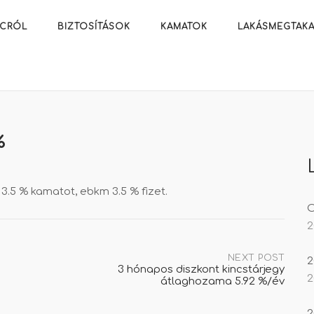
ACRÓL
BIZTOSÍTÁSOK
KAMATOK
LAKÁSMEGTAKA
%
 3.5 % kamatot, ebkm 3.5 % fizet.
O
2
NEXT POST
2
3 hónapos diszkont kincstárjegy
2
átlaghozama 5.92 %/év
2