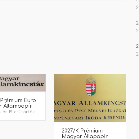
2
2
2
2
2
 Prémium Euro
 Állampapír
uár 19. csütörtök
2027/K Prémium
Magyar Állapapír