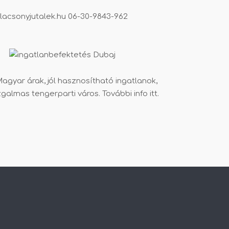
lacsonyjutalek.hu
06-30-9843-962
agyar árak, jól hasznosítható ingatlanok,
zgalmas tengerparti város. További info
itt
.