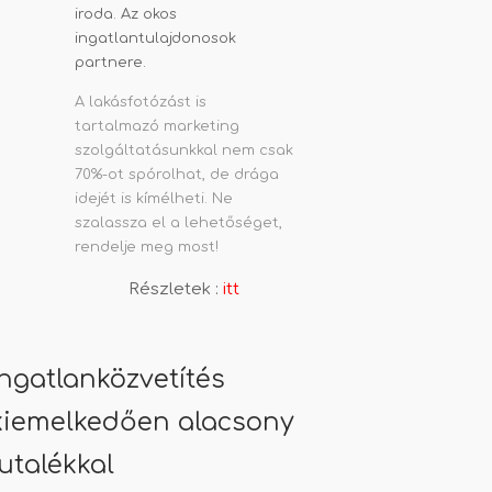
A lakásfotózást is
tartalmazó marketing
szolgáltatásunkkal nem csak
70%-ot spórolhat, de drága
idejét is kímélheti. Ne
szalassza el a lehetőséget,
rendelje meg most!
Részletek :
itt
Ingatlanközvetítés
kiemelkedően alacsony
jutalékkal