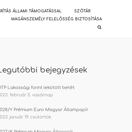
RÍTÁS ÁLLAMI TÁMOGATÁSSAL
SZÓTÁR
MAGÁNSZEMÉLY FELELŐSSÉG BIZTOSÍTÁSA
Legutóbbi bejegyzések
TP Lakossági forint lekötött betét
023. február 5. vasárnap
028/Y Prémium Euro Magyar Állampapír
023. január 19. csütörtök
027/K Prémium Magyar Állapapír