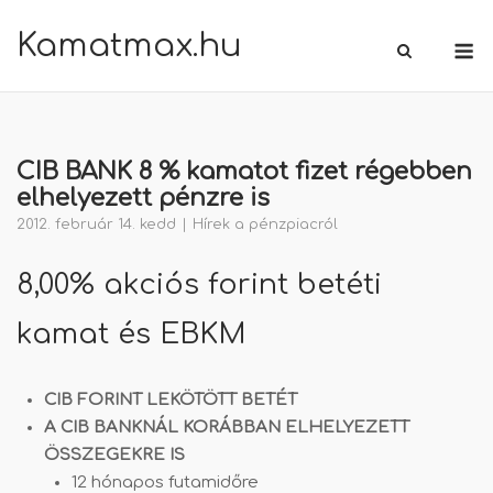
Skip
Kamatmax.hu
M
to
content
CIB BANK 8 % kamatot fizet régebben
elhelyezett pénzre is
2012. február 14. kedd
Hírek a pénzpiacról
8,00% akciós forint betéti
kamat és EBKM
CIB FORINT LEKÖTÖTT BETÉT
A CIB BANKNÁL KORÁBBAN ELHELYEZETT
ÖSSZEGEKRE IS
12 hónapos futamidőre