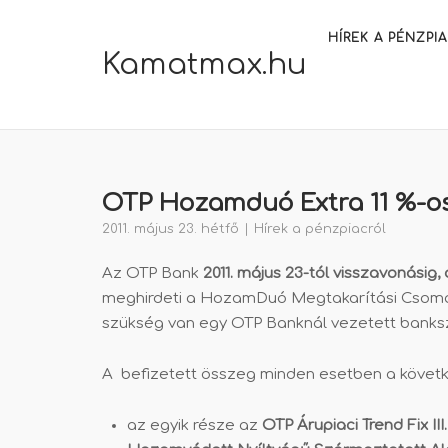
Skip
to
HÍREK A PÉNZPI
Kamatmax.hu
content
OTP Hozamduó Extra 11 %-os
2011. május 23. hétfő
Hírek a pénzpiacról
Az OTP Bank
2011. május 23-tól visszavonásig, 
meghirdeti a HozamDuó Megtakarítási Csoma
szükség van egy OTP Banknál vezetett banks
A befizetett összeg minden esetben a követke
az egyik része az
OTP Árupiaci Trend Fix II