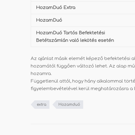
HozamDuó Extra
HozamDuó
HozamDuó Tartós Befektetési
Betétszámlán való lekötés esetén
Az ajánlat másik elemét képező befektetési 
hozamától függően változó lehet. Az alap múl
hozamra.
Függetlenül attól, hogy hány alkalommal törté
figyelembevételével kerül meghatározásra a 
extra
Hozamduó