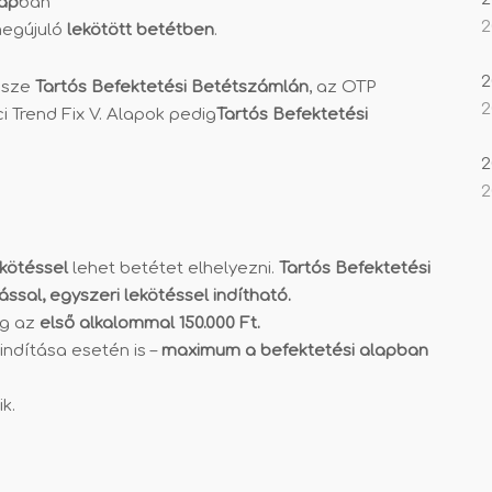
lap
ban
2
megújuló
lekötött betétben
.
2
észe
Tartós Befektetési Betétszámlán
, az OTP
2
ci Trend Fix V. Alapok pedig
Tartós Befektetési
2
2
ekötéssel
lehet betétet elhelyezni.
Tartós Befektetési
ssal, egyszeri lekötéssel indítható.
g az
első alkalommal 150.000 Ft.
indítása esetén is –
maximum a befektetési alapban
k.