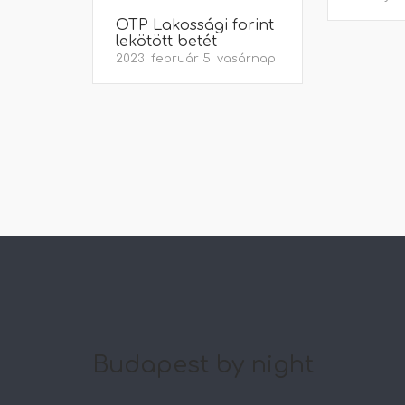
OTP Lakossági forint
lekötött betét
2023. február 5. vasárnap
Budapest by night