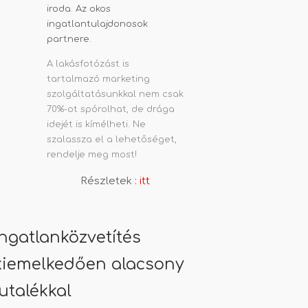
A lakásfotózást is
tartalmazó marketing
szolgáltatásunkkal nem csak
70%-ot spórolhat, de drága
idejét is kímélheti. Ne
szalassza el a lehetőséget,
rendelje meg most!
Részletek :
itt
Ingatlanközvetítés
kiemelkedően alacsony
jutalékkal