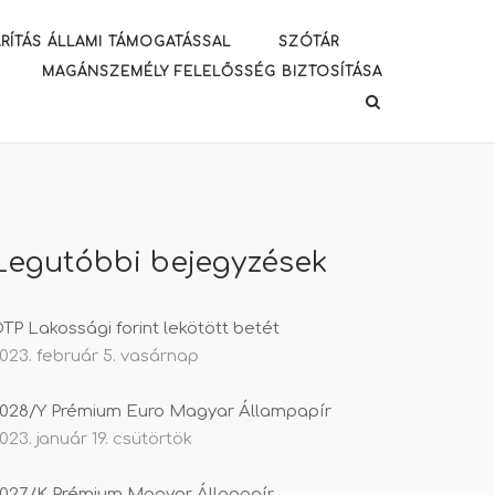
RÍTÁS ÁLLAMI TÁMOGATÁSSAL
SZÓTÁR
MAGÁNSZEMÉLY FELELŐSSÉG BIZTOSÍTÁSA
Legutóbbi bejegyzések
TP Lakossági forint lekötött betét
023. február 5. vasárnap
028/Y Prémium Euro Magyar Állampapír
023. január 19. csütörtök
027/K Prémium Magyar Állapapír