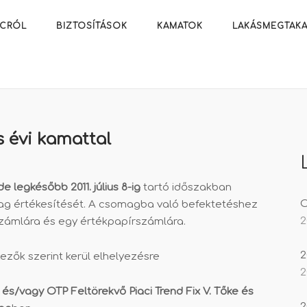
ACRÓL
BIZTOSÍTÁSOK
KAMATOK
LAKÁSMEGTAKA
 évi kamattal
de legkésőbb 2011. július 8-ig
tartó időszakban
O
g értékesítését. A csomagba való befektetéshez
2
zámlára és egy értékpapírszámlára.
2
zők szerint kerül elhelyezésre
2
I. és/vagy OTP Feltörekvő Piaci Trend Fix V. Tőke és
2