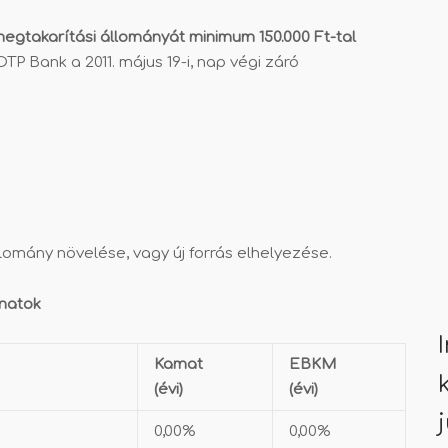
i megtakarítási állományát minimum 150.000 Ft-tal
P Bank a 2011. május 19-i, nap végi záró
lomány növelése, vagy új forrás elhelyezése.
amatok
Kamat
EBKM
(évi)
(évi)
0,00%
0,00%