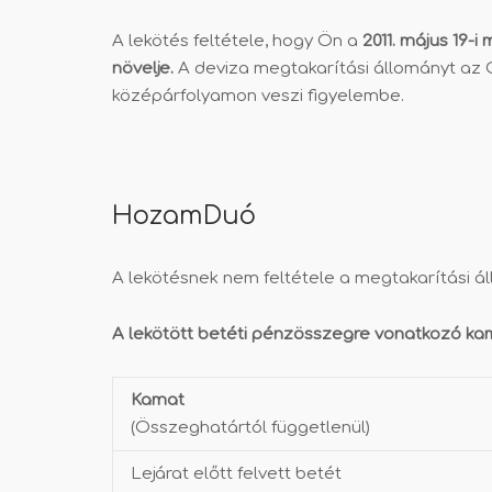
A lekötés feltétele, hogy Ön a
2011. május 19-
növelje.
A deviza megtakarítási állományt az OT
középárfolyamon veszi figyelembe.
HozamDuó
A lekötésnek nem feltétele a megtakarítási ál
A lekötött betéti pénzösszegre vonatkozó k
Kamat
(Összeghatártól függetlenül)
Lejárat előtt felvett betét