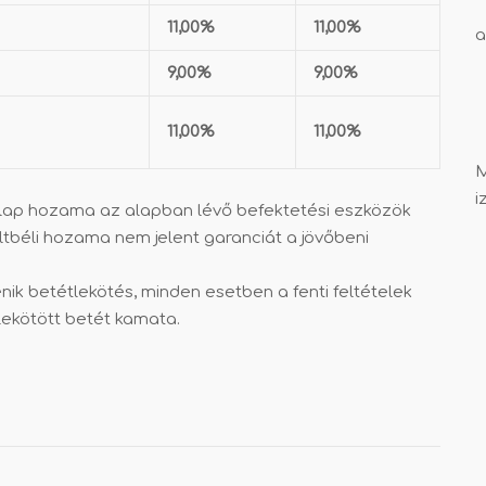
11,00%
11,00%
a
9,00%
9,00%
11,00%
11,00%
M
i
alap hozama az alapban lévő befektetési eszközök
tbéli hozama nem jelent garanciát a jövőbeni
nik betétlekötés, minden esetben a fenti feltételek
lekötött betét kamata.