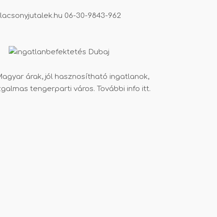
lacsonyjutalek.hu
06-30-9843-962
agyar árak, jól hasznosítható ingatlanok,
zgalmas tengerparti város. További info
itt
.