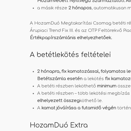
Hozamvédett Nyíltvégű Származtatott A
a másik része
2 hónapos
, automatikusan 
A HozamDuó Megtakarítási Csomag betéti r
Árupiaci Trend Fix III. és az OTP Feltörekvő Pia
Értékpapírszámlán
is elhelyezhetőek.
A betétlekötés feltételei
2 hónapra, fix kamatozással, folyamatos
l
Betétszámla esetén
a lekötés
fix kamatozá
A betéti részben leköthető
minimum
össze
A betéti részben – több lekötési megbízás 
elhelyezett összeg
köthető le.
A
kamat jóváírása a futamidő végén
történi
HozamDuó Extra