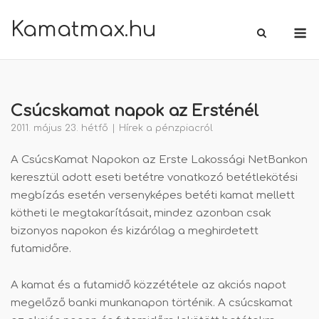
Skip
Kamatmax.hu
M
to
content
Csúcskamat napok az Ersténél
2011. május 23. hétfő
Hírek a pénzpiacról
A CsúcsKamat Napokon az Erste Lakossági NetBankon
keresztül adott eseti betétre vonatkozó betétlekötési
megbízás esetén versenyképes betéti kamat mellett
kötheti le megtakarításait, mindez azonban csak
bizonyos napokon és kizárólag a meghirdetett
futamidőre.
A kamat és a futamidő közzététele az akciós napot
megelőző banki munkanapon történik. A csúcskamat