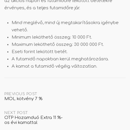
az akciós napon és futamidőre lekötött betétekre
érvényes, és a teljes futamidőre jár.
Mind meglévő, mind új megtakarításokra igénybe
vehető.
Minimum leköthető összeg: 10 000 Ft.
Maximum leköthető összeg: 30 000 000 Ft.
Eseti forint lekötött betét.
A futamidő napokban kerül meghatározásra.
A kamat a futamidő végéig változatlan.
Post
PREVIOUS POST
MOL kötvény 7 %
navigation
NEXT POST
OTP Hozamduó Extra 11 %-
os évi kamattal