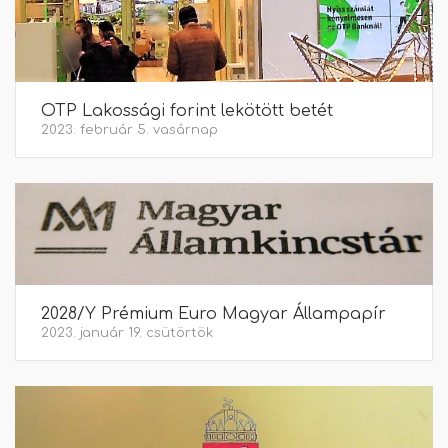
OTP Lakossági forint lekötött betét
2023. február 5. vasárnap
2028/Y Prémium Euro Magyar Állampapír
2023. január 19. csütörtök